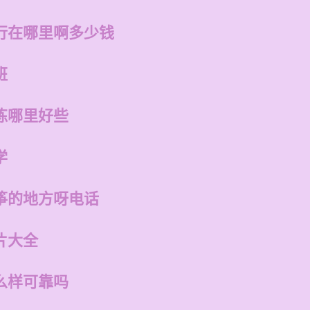
行在哪里啊多少钱
班
练哪里好些
学
筝的地方呀电话
片大全
么样可靠吗